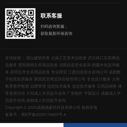
联系客服
扫码咨询客服，
获取最新环保咨询
友情链接：
眉山建筑劳务
云南工艺美术品批发
武汉硚口互联网信
息服务
贵阳南明文具用品批发
沈阳信息安全咨询
档案外包咨询服
务
昆明五华文具用品批发
专业商贸
江西信息安全咨询公司
成都数
字创意应用服务
陕西西安商贸供应链管理公司
专业设计服务
大同
教育教学检测
品牌管理
信息技术服务
信息技术服务
日用品销售
体
育表演活动
大同成人学历提升咨询
广告制作
平面设计
成都成人学
历提升咨询
成都成人学历提升咨询
Copyright © 2023成都德蒙托科技有限公司 版权所有
备案号：蜀ICP备2025119423号-4